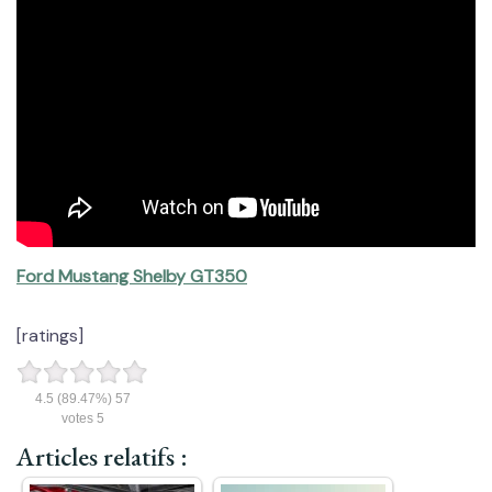
Ford Mustang Shelby GT350
[ratings]
4.5
(89.47%)
57
votes
5
Articles relatifs :