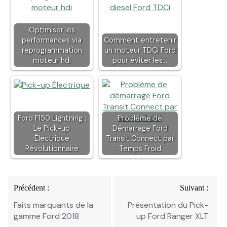
Optimiser les
performances via
Comment entretenir
reprogrammation
un moteur TDCi Ford
moteur hdi
pour éviter les…
Ford F150 Lightning :
Problème de
Le Pick-up
Démarrage Ford
Électrique
Transit Connect par
Révolutionnaire
Temps Froid
Navigation
Précédent :
Suivant :
de
Faits marquants de la
Présentation du Pick-
l’article
gamme Ford 2018
up Ford Ranger XLT