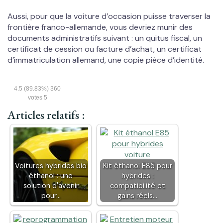
Aussi, pour que la voiture d’occasion puisse traverser la
frontière franco-allemande, vous devriez munir des
documents administratifs suivant : un quitus fiscal, un
certificat de cession ou facture d’achat, un certificat
d’immatriculation allemand, une copie pièce d’identité.
4.5
(89.83%)
360
votes
5
Articles relatifs :
Voitures hybrides bio
Kit éthanol E85 pour
éthanol : une
hybrides :
solution d'avenir
compatibilité et
pour…
gains réels…